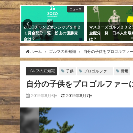
ニュース
ニュース
ップ２０２
マスターズゴルフ２０２１の賞
コロナ対策でバンカーの
の優勝賞
金配分一覧 日本人出場選手
ならされていない砂に止
は？
球は動かせる？
2021年4月9日
2020年6月11日
ホーム
ゴルフの豆知識
自分の子供をプロゴルファ
ゴルフの豆知識
子供
プロゴルファー
費用
自分の子供をプロゴルファー
2019年8月6日
2019年8月7日