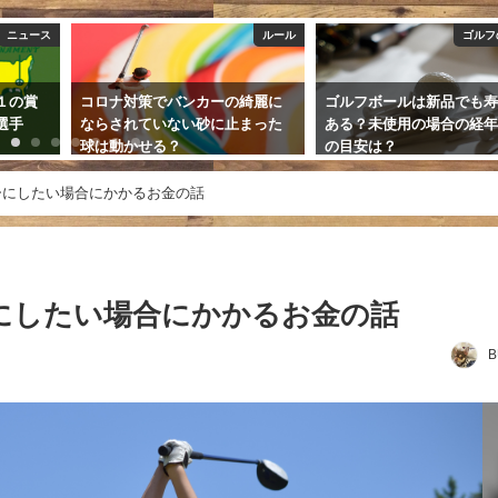
ルール
ゴルフの豆知識
ライフ
綺麗に
ゴルフボールは新品でも寿命が
ゴルフの打ちっ放しデー
まった
ある？未使用の場合の経年劣化
女性の服装やおすすめの
の目安は？
は？
2019年9月23日
2019年5月13日
ーにしたい場合にかかるお金の話
にしたい場合にかかるお金の話
B