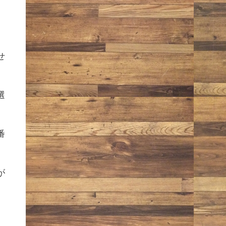
せ
選
番
が