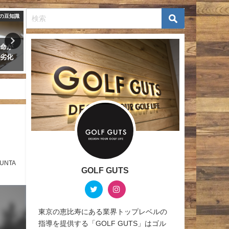
スタイル
ニュース
トでの
全米女子オープンゴルフ２０２
マスターズ２０２１の賞金
持ち物
１賞金配分一覧 初の日本人同
一覧 松山の優勝賞金は2億2
士のプレーオフで笹生が優勝
万円
2021年6月7日
2021年4月12日
UNTA
GOLF GUTS
東京の恵比寿にある業界トップレベルの
指導を提供する「GOLF GUTS」はゴル