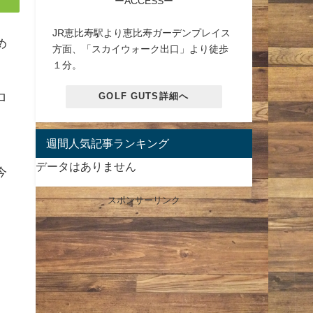
ーACCESSー
JR恵比寿駅より恵比寿ガーデンプレイス
め
方面、「スカイウォーク出口」より徒歩
１分。
ロ
GOLF GUTS詳細へ
週間人気記事ランキング
データはありません
今
スポンサーリンク