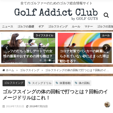
全てのゴルファーのためのゴルフ総合情報サイト
ニュース
ゴルフの基礎
ギア
ゴルフスイング
ルール
マナー
ゴルフの豆
ルール
ニュース
コロナ対策でバンカーの綺麗にな
マスターズ２０２１の賞金配分一
らされていない砂に止まった球は
覧 松山の優勝賞金は2億2600万
動かせる？
円
2020年6月11日
2021年4月12日
ホーム
ゴルフスイング
ゴルフスイングの体の回転で打つとは？回転のイメ
ージドリルはこれ！
ゴルフスイング
スイングドリル
体重移動
体の回転
ゴルフスイングの体の回転で打つとは？回転のイ
メージドリルはこれ！
2019年7月21日
2019年7月21日