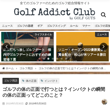
全てのゴルファーのためのゴルフ総合情報サイト
ニュース
ゴルフの基礎
ギア
ゴルフスイング
ルール
マナー
ゴルフの豆
ライフスタイル
ニュース
東京打ちっ放しゴルフデート 都
ソニー・オープン2022優勝賞金と
内でゴルフデートにおすすめの練
賞金配分 松山が米ツアー８勝目
習場７選
2022年1月17日
2019年7月23日
ホーム
ゴルフ用語
ゴルフの体の正面で打つとは？インパクトの瞬間の体の
正面ってどこのこと？
ゴルフ用語
体の正面
インパクト
ゴルフの体の正面で打つとは？インパクトの瞬間
の体の正面ってどこのこと？
2019年5月30日
2019年5月30日