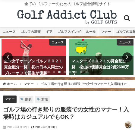
全てのゴルファーのためのゴルフ総合情報サイト
ニュース
ゴルフの基礎
ギア
ゴルフスイング
ルール
マナー
ゴルフの豆
ニュース
ニュース
全米女子オープンゴルフ２０２１
マスターズ２０２１の賞金配分一
賞金配分一覧 初の日本人同士の
覧 松山の優勝賞金は2億2600万
プレーオフで笹生が優勝
円
2021年6月7日
2021年4月12日
ホーム
マナー
ゴルフ場の行き帰りの服装での女性のマナー！入場時はカジ
ュアルでもOK？
マナー
服装
女性
ゴルフ場の行き帰りの服装での女性のマナー！入
場時はカジュアルでもOK？
2019年4月12日
2019年5月13日