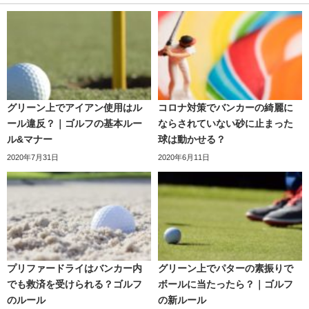
グリーン上でアイアン使用はル
コロナ対策でバンカーの綺麗に
ール違反？｜ゴルフの基本ルー
ならされていない砂に止まった
ル&マナー
球は動かせる？
2020年7月31日
2020年6月11日
プリファードライはバンカー内
グリーン上でパターの素振りで
でも救済を受けられる？ゴルフ
ボールに当たったら？｜ゴルフ
のルール
の新ルール