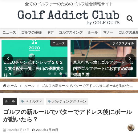
全てのゴルファーのためのゴルフ総合情報サイト
ニュース
ゴルフの基礎
ギア
ゴルフスイング
ルール
マナー
ゴルフの豆
ニュース
ライフスタイル
ZOZOチャンピオンシップ２０２
東京打ちっ放しゴルフデート 都
１賞金配分一覧 松山の優勝賞金
内でゴルフデートにおすすめの練
は？
習場７選
2021年10月24日
2019年7月23日
ホーム
ルール
ゴルフの新ルールでパターでアドレス後にボールが動いた
ら？
ルール
ペナルティ
パッティンググリーン
ゴルフの新ルールでパターでアドレス後にボール
が動いたら？
2020年1月15日
2020年1月15日