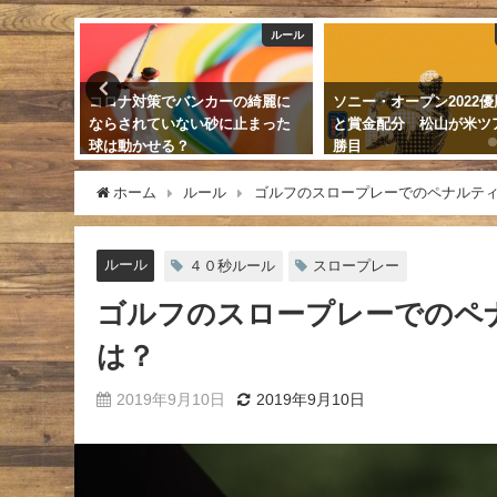
ルール
ニュース
ゴル
の綺麗に
ソニー・オープン2022優勝賞金
ゴルフボールは新品でも
止まった
と賞金配分 松山が米ツアー８
ある？未使用の場合の経
勝目
の目安は？
2022年1月17日
2019年9月23日
ホーム
ルール
ゴルフのスロープレーでのペナルテ
ルール
４０秒ルール
スロープレー
ゴルフのスロープレーでのペ
は？
2019年9月10日
2019年9月10日