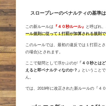
スロープレーのペナルティの基準は
この新ルールは
『４０秒ルール』
と呼ばれ、
ール規則に従って１打罰が加算される規則で
このルールでは、最初の違反では１打罰とさ
の場合)とされます。
ここで疑問として浮かぶのが
「４０秒とはど
えると即ペナルティなのか？」
ということで
ん。
では、2019年に改正された新ルールの『