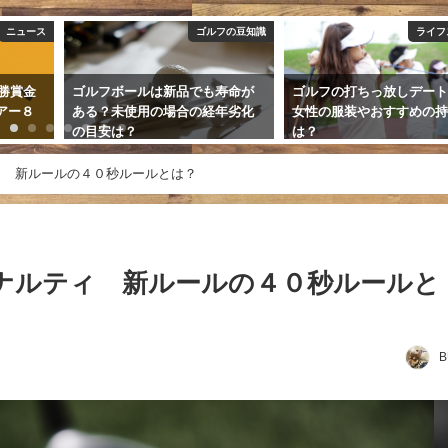
フの豆知識
ライフスタイル
寿命が
ゴルフの打ちっ放しデートでの
全米女子オープンゴルフ
年劣化
女性の服装やおすすめの持ち物
１賞金配分一覧 初の日
は？
士のプレーオフで笹生が
2019年5月13日
2021年6月7日
ィ 新ルールの４０秒ルールとは？
ナルティ 新ルールの４０秒ルールと
B