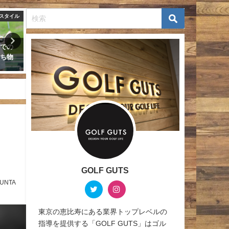
ニュース
ライフスタイル
２０２
東京打ちっ放しゴルフデート
ZOZOチャンピオンシップ
本人同
都内でゴルフデートにおすすめ
１賞金配分一覧 松山の優
優勝
の練習場７選
金は？
2019年7月23日
2021年10月24日
GOLF GUTS
UNTA
東京の恵比寿にある業界トップレベルの
指導を提供する「GOLF GUTS」はゴル