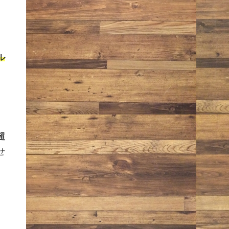
ル
超
せ