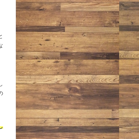
と
な
し
の
し