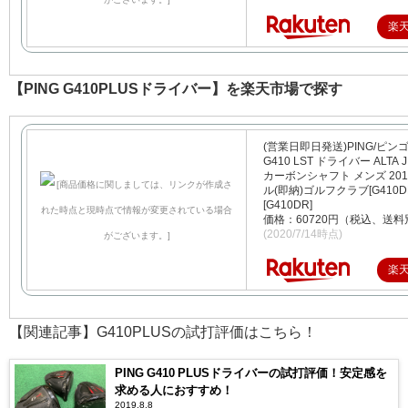
楽
【PING G410PLUSドライバー】を楽天市場で探す
(営業日即日発送)PING/ピン
G410 LST ドライバー ALTA J
カーボンシャフト メンズ 20
ル(即納)ゴルフクラブ[G410D
[G410DR]
価格：60720円（税込、送料
(2020/7/14時点)
楽
【関連記事】G410PLUSの試打評価はこちら！
PING G410 PLUSドライバーの試打評価！安定感を
求める人におすすめ！
2019.8.8