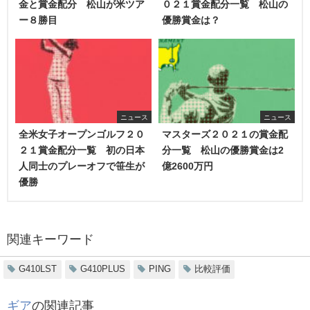
金と賞金配分 松山が米ツア
０２１賞金配分一覧 松山の
ー８勝目
優勝賞金は？
ニュース
ニュース
全米女子オープンゴルフ２０
マスターズ２０２１の賞金配
２１賞金配分一覧 初の日本
分一覧 松山の優勝賞金は2
人同士のプレーオフで笹生が
億2600万円
優勝
関連キーワード
G410LST
G410PLUS
PING
比較評価
ギア
の関連記事