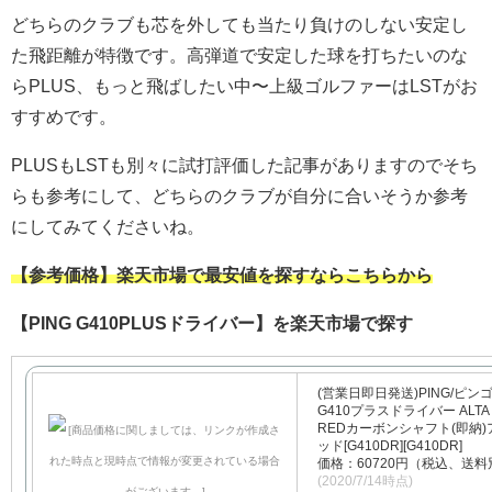
どちらのクラブも芯を外しても当たり負けのしない安定し
た飛距離が特徴です。高弾道で安定した球を打ちたいのな
らPLUS、もっと飛ばしたい中〜上級ゴルファーはLSTがお
すすめです。
PLUSもLSTも別々に試打評価した記事がありますのでそち
らも参考にして、どちらのクラブが自分に合いそうか参考
にしてみてくださいね。
【参考価格】楽天市場で最安値を探すならこちらから
【PING G410PLUSドライバー】を楽天市場で探す
(営業日即日発送)PING/ピン
G410プラスドライバー ALTA 
REDカーボンシャフト(即納)
ッド[G410DR][G410DR]
価格：60720円（税込、送料
(2020/7/14時点)