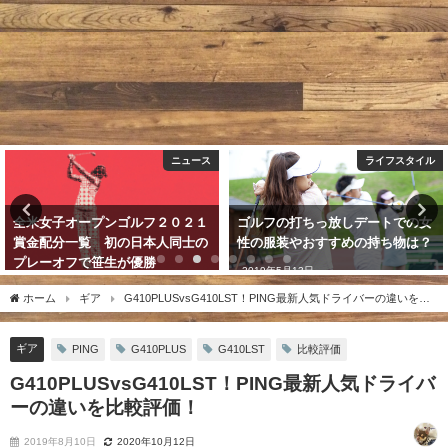
ニュース
ライフスタイル
全米女子オープンゴルフ２０２１
ゴルフの打ちっ放しデートでの女
賞金配分一覧 初の日本人同士の
性の服装やおすすめの持ち物は？
プレーオフで笹生が優勝
2019年5月13日
2021年6月7日
ホーム
ギア
G410PLUSvsG410LST！PING最新人気ドライバーの違いを比
較評価！
ギア
PING
G410PLUS
G410LST
比較評価
G410PLUSvsG410LST！PING最新人気ドライバ
ーの違いを比較評価！
2019年8月10日
2020年10月12日