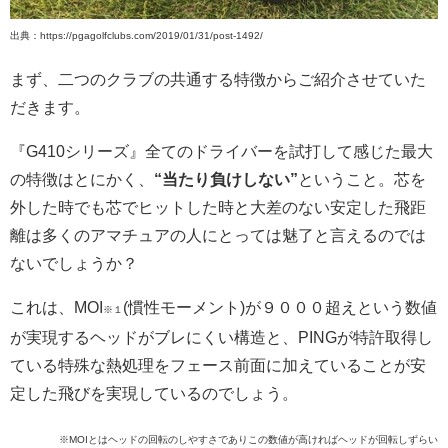
出典：https://pgagolfclubs.com/2019/01/31/post-1492/
まず、二つのクラブの共通する特徴からご紹介させていた
だきます。
『G410シリーズ』全てのドライバーを試打して感じた最大
の特徴はとにかく、
“当たり負けしない”
ということ。芯を
外した時でも芯でヒットした時と大差のない安定した飛距
離は多くのアマチュアの人にとっては魅了と言えるのでは
ないでしょうか？
これは、MOI
(慣性モーメント)が９０００超えという数値
※１
が実現するヘッドがブレにくい構造と、PINGが特許取得し
ている特殊な熱処理をフェース前面に加えていることが安
定した飛びを実現しているのでしょう。
※MOIとはヘッドの回転のしやすさでありこの数値が高ければヘッドが回転しずらい