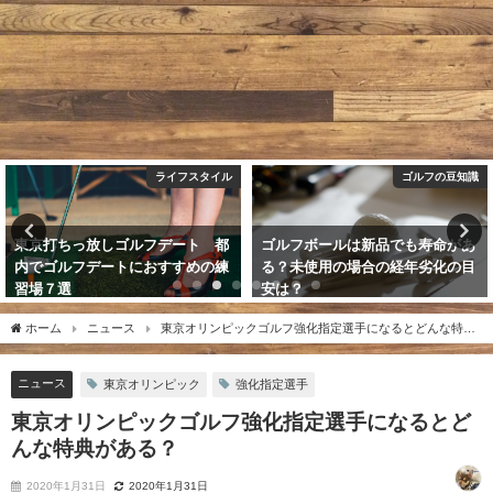
ゴルフの豆知識
ライフスタイル
ゴルフボールは新品でも寿命があ
ゴルフの打ちっ放しデートでの女
る？未使用の場合の経年劣化の目
性の服装やおすすめの持ち物は？
安は？
2019年5月13日
2019年9月23日
ホーム
ニュース
東京オリンピックゴルフ強化指定選手になるとどんな特典
がある？
ニュース
東京オリンピック
強化指定選手
東京オリンピックゴルフ強化指定選手になるとど
んな特典がある？
2020年1月31日
2020年1月31日