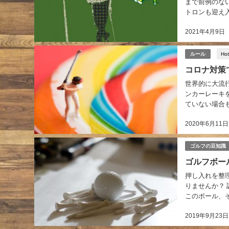
まで前例のな
トロンも迎え入
2021年4月9日
Hot
ルール
コロナ対策
世界的に大流
ンカーレーキ
ていない場合
てボールを動か
2020年6月11日
ゴルフの豆知識
ゴルフボー
押し入れを整
りませんか？
このボール、
2019年9月23日