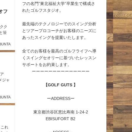
フの名門”東北福祉大学”卒業生で構成さ
れたゴルフスタジオ。
オフ
最先端のテクノロジーでのスイング分析
クク
とツアープロコーチがお客様のニーズに
紗と笹
あったスイングを提案いたします。
BUNTA
全てのお客様を最高のゴルフライフへ導
くスイングセオリーに基づいたレッスン
サポートをお約束します。
ーーーーーーーーーーーーーー
ジア
メジャ
【GOLF GUTS 】
BUNTA
ーADDRESSー
東京都渋谷区恵比寿南 1-24-2
EBISUFORT B2
 これ