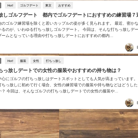
Hot!
ゴルフデート
東京
おすすめ
放しゴルフデート 都内でゴルフデートにおすすめの練習場７
内のゴルフ練習場を除くと若いカップルの姿が多く見られます。 最近、密か
いるのが、いわゆる打ちっ放しゴルフデート。 今回は、そんな打ちっ放しデ
ブームとなっている理由や打ちっ放しデートにおすすめの都内...
Hot!
服装
女性
打ちっ放し
ちっ放しデートでの女性の服装やおすすめの持ち物は？
中心にゴルフの打ちっ放しはデートスポットとしても人気が高まっています。
打ちっ放しに初めて行く場合、女性の練習場での服装や持ち物などはどうした
？ 今回は、そんなゴルフの打ちっ放しデートでの女性の服装や...