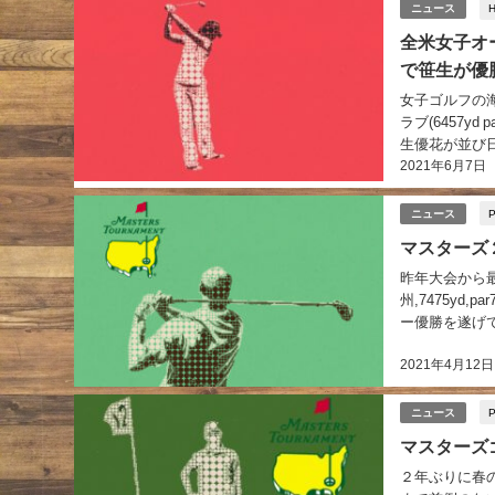
H
ニュース
全米女子オ
で笹生が優
女子ゴルフの
ラブ(6457y
生優花が並び日
2021年6月7日
ニュース
マスターズ
昨年大会から
州,7475y
ー優勝を遂げて
2021年4月12日
ニュース
マスターズ
２年ぶりに春