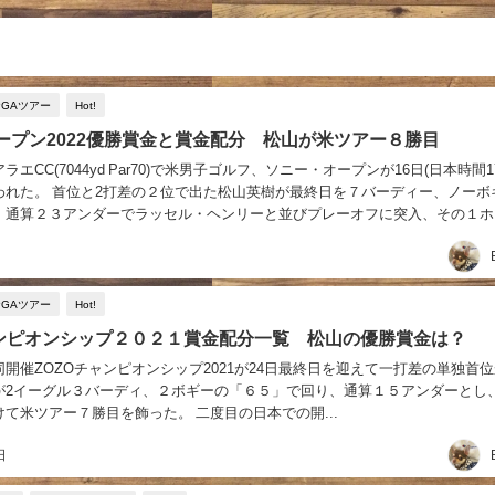
PGAツアー
Hot!
ープン2022優勝賞金と賞金配分 松山が米ツアー８勝目
エCC(7044yd Par70)で米男子ゴルフ、ソニー・オープンが16日(日本時間1
われた。 首位と2打差の２位で出た松山英樹が最終日を７バーディー、ノーボ
、通算２３アンダーでラッセル・ヘンリーと並びプレーオフに突入、その１ホ
退き自身ツアー８勝目の...
PGAツアー
Hot!
ャンピオンシップ２０２１賞金配分一覧 松山の優勝賞金は？
開催ZOZOチャンピオンシップ2021が24日最終日を迎えて一打差の単独首
が2イーグル３バーディ、２ボギーの「６５」で回り、通算１５アンダーとし
て米ツアー７勝目を飾った。 二度目の日本での開...
日