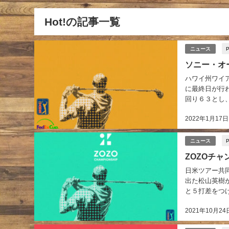
Hot!の記事一覧
ニュース
ソニー・オ
ハワイ州ワイアラ
に最終日が行
回り６３とし
目でヘンリーを
2022年1月17日
ニュース
ZOZOチ
日米ツアー共同
出た松山英樹
と５打差をつけ
2021年10月24