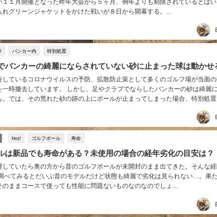
い１１月開催となった昨年大会から５ヶ月、例年よりも制限されているとはい
れグリーンジャケットをかけた戦いが８日から開幕する。...
!
バンカー内
特別処置
でバンカーの綺麗にならされていない砂に止まった球は動かせ
行しているコロナウイルスの予防、拡散防止策として多くのゴルフ場が当面の
を一時撤去しています。 しかし、足やクラブでならしたバンカーの砂は綺麗
も。では、その荒れた砂の跡の上にボールが止まってしまった場合、特別処置
しても良いのでしょうか？ 今回は、そんなコロナ...
Hot!
ゴルフボール
寿命
ルは新品でも寿命がある？未使用の場合の経年劣化の目安は？
理していたら奥の方から昔のゴルフボールが未開封のまま出てきた。そんな経
 調べてみるとだいぶ昔のモデルだけど状態も綺麗で劣化は見られない…。果
そのままコースで使っても性能に問題ないものなのなのでしょ...