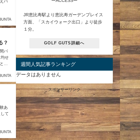
ーACCESSー
えパ
JR恵比寿駅より恵比寿ガーデンプレイス
BUNTA
方面、「スカイウォーク出口」より徒歩
１分。
る？
GOLF GUTS詳細へ
間バ
に均せ
週間人気記事ランキング
とし
データはありません
BUNTA
スポンサーリンク
験あ
たして
BUNTA