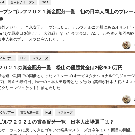
ot!
全米女子オープン
2021
ープンゴルフ２０２１賞金配分一覧 初の日本人同士のプレー
勝
海外メジャー、全米女子オープンは６日、カルフォルニア州にあるオリンピッ
d par71)で最終日を迎えた。 大混戦となった今大会は、72ホールを終え畑岡奈
本人初のプレーオフに突入した。...
PGAツアー
Hot!
マスターズ
２０２１の賞金配分一覧 松山の優勝賞金は2億2600万円
最も短い期間での開催となったマスターズ(オーガスタナショナルGC,ジョー
d,par72)。運命の最終日、唯一の日本人出場者となった松山英樹が日本人初の４大
グリーンジャケットに袖を通した。...
PGAツアー
賞金配分一覧
Hot!
マスターズ
ゴルフ２０２１の賞金配分一覧 日本人出場選手は？
のオーガスタに戻ってきたゴルフの祭典マスターズは今年で８５回目の開催。