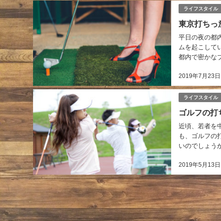
ライフスタイル
東京打ちっ
平日の夜の都
ムを起こして
都内で密かな
2019年7月23日
ライフスタイル
ゴルフの打
近頃、若者を
も、ゴルフの
いのでしょうか
2019年5月13日