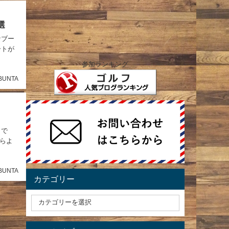
選
なブー
ートが
参加ランキング
BUNTA
 で
らよ
BUNTA
カテゴリー