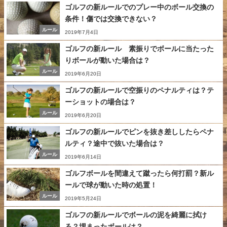
ゴルフの新ルールでのプレー中のボール交換の
条件！傷では交換できない？
ルール
2019年7月4日
ゴルフの新ルール 素振りでボールに当たった
りボールが動いた場合は？
ルール
2019年6月20日
ゴルフの新ルールで空振りのペナルティは？テ
ーショットの場合は？
ルール
2019年6月20日
ゴルフの新ルールでピンを抜き差ししたらペナ
ルティ？途中で抜いた場合は？
ルール
2019年6月14日
ゴルフボールを間違えて蹴ったら何打罰？新ル
ールで球が動いた時の処置！
ルール
2019年5月24日
ゴルフの新ルールでボールの泥を綺麗に拭け
る？埋まったボールは？