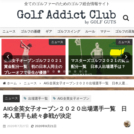
全てのゴルファーのためのゴルフ総合情報サイト
ニュース
ゴルフの基礎
ギア
ゴルフスイング
ルール
マナー
ゴルフの豆
ニュース
ニュース
全米女子オープンゴルフ２０２１
マスターズゴルフ２０２１の賞金
賞金配分一覧 初の日本人同士の
配分一覧 日本人出場選手は？
プレーオフで笹生が優勝
2021年4月9日
2021年6月7日
ホーム
ニュース
AIG全英女子オープン２０２０出場選手一覧 日本人選手
も続々参戦が決定
ニュース
出場選手一覧
AIG全英女子オープン
AIG全英女子オープン２０２０出場選手一覧 日
本人選手も続々参戦が決定
2020年7月27日
2020年9月21日