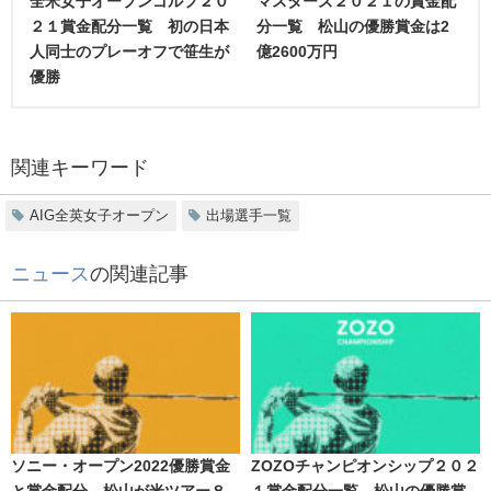
全米女子オープンゴルフ２０
マスターズ２０２１の賞金配
２１賞金配分一覧 初の日本
分一覧 松山の優勝賞金は2
人同士のプレーオフで笹生が
億2600万円
優勝
関連キーワード
AIG全英女子オープン
出場選手一覧
ニュース
の関連記事
ソニー・オープン2022優勝賞金
ZOZOチャンピオンシップ２０２
と賞金配分 松山が米ツアー８
１賞金配分一覧 松山の優勝賞