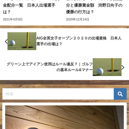
金配分一覧 日本人出場選手
分と優勝賞金額 渋野日向子の
は？
優勝の行方は？
2021年4月9日
2020年12月14日
AIG全英女子オープン２０２０の出場資格 日本人
選手の出場は？
グリーン上でアイアン使用はルール違反？｜ゴルフ
の基本ルール&マナー