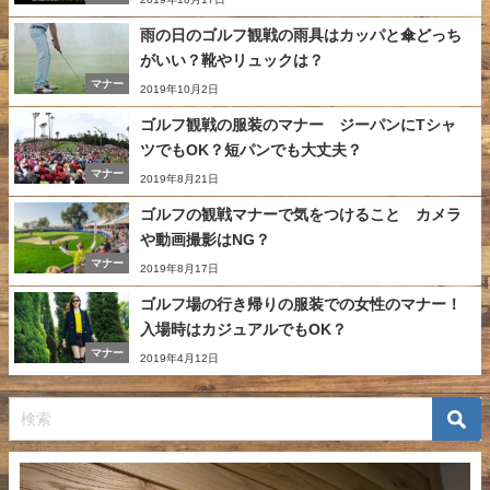
雨の日のゴルフ観戦の雨具はカッパと傘どっち
がいい？靴やリュックは？
マナー
2019年10月2日
ゴルフ観戦の服装のマナー ジーパンにTシャ
ツでもOK？短パンでも大丈夫？
マナー
2019年8月21日
ゴルフの観戦マナーで気をつけること カメラ
や動画撮影はNG？
マナー
2019年8月17日
ゴルフ場の行き帰りの服装での女性のマナー！
入場時はカジュアルでもOK？
マナー
2019年4月12日