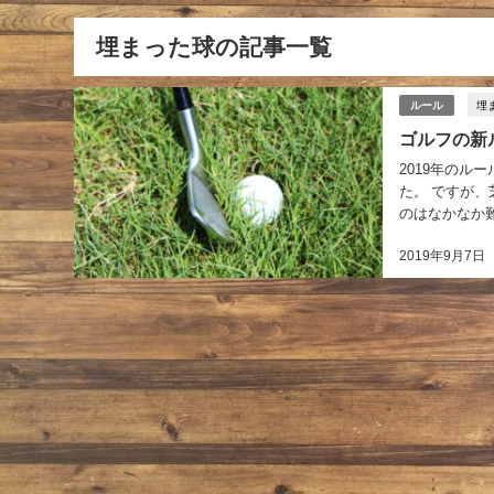
埋まった球の記事一覧
埋
ルール
ゴルフの新
2019年の
た。 ですが
のはなかなか難
2019年9月7日